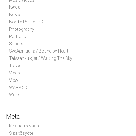
n
News
News
Nordic Prelude 3D
Photography
Portfolio
Shoots
SydÃ¤njuuria / Bound by Heart
Taivaankulkijat / Walking The Sky
Travel
Video
View
WARP 3D
Work
Meta
Kirjaudu sisään
Sisältösyöte