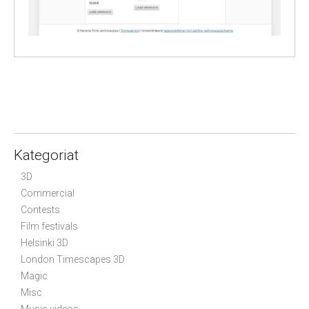
P
o
s
t
n
Kategoriat
a
3D
v
Commercial
i
Contests
g
Film festivals
a
Helsinki 3D
t
London Timescapes 3D
i
Magic
o
Misc
Music videos