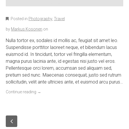
Posted in
Photography
,
Travel
by
Markus Kosonen
on
Nulla tortor ex, sodales id mollis ac, feugiat sit amet leo.
Suspendisse porttitor laoreet neque, et bibendum lacus
euismod id. In tincidunt, tortor vel fringilla elementum,
magna purus lacinia ante, id egestas nisi justo vel eros.
Pellentesque orci lorem, accumsan sed aliquam sed,
pretium sed nunc. Maecenas consequat, justo sed rutrum
sollicitudin, velit ante ultricies ante, et euismod arcu purus…
Continue reading
→
P
o