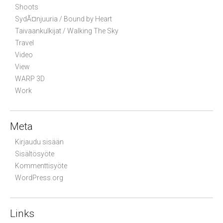
Shoots
SydÃ¤njuuria / Bound by Heart
Taivaankulkijat / Walking The Sky
Travel
Video
View
WARP 3D
Work
Meta
Kirjaudu sisään
Sisältösyöte
Kommenttisyöte
WordPress.org
Links