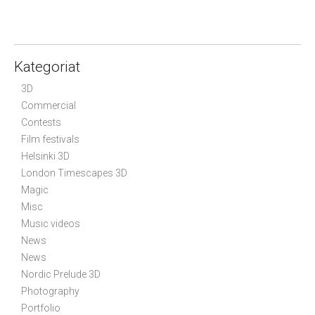
←
s
Older
t
posts
s
n
Kategoriat
a
v
3D
i
Commercial
g
Contests
a
Film festivals
t
Helsinki 3D
i
London Timescapes 3D
o
n
Magic
Misc
Music videos
News
News
Nordic Prelude 3D
Photography
Portfolio