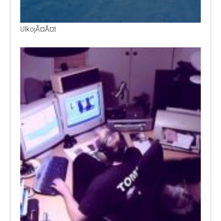
UlkojÃ¤Ã¤t