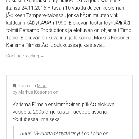
Leskisen kunniaksi tehty fiktio-elokuva joka saa ensi-
iltansa 24.11.2016 – tasan 10 vuotta Juicen kuoleman
jÃ¤lkeen Tampere-talossa , jonka hÃ¤n muuten vihki
kulttuurin kÃ¤yttÃ¶Ã¶n 1990. Elokuvan tuotantoyhtiÃ¶nÃ¤
toimii Petsamo Productions ja elokuvan on ohjannut Timo
Tapio. Elokuvan on kuvannut ja leikannut Markus Kosonen
Karisma FilmsistÃ¤. Joulukuussa julkaistava…
Continue reading
→
Posted in
Misc
by
Markus Kosonen
on
Karisma Filmsin ensimmÃ¤inen pitkÃ¤ elokuva
vuodelta 2005 on julkaistu Facebookissa ja
Youtubessa ilmaiseksi.
Juuri 18-vuotta tÃ¤yttÃ¤nyt Leo Laine on