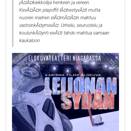
jÃ¤Ã¤kiekkoilija henkeen ja vereen.
KevÃ¤Ã¤n playoffit lÃ¤hestyvÃ¤t mutta
nuoren miehen elÃ¤mÃ¤Ã¤n mahtuu
vastoinkÃ¤ymisiÃ¤. Urheilu, seurustelu ja
koulunkÃ¤ynti eivÃ¤t tahdo mahtua samaan
kaukaloon.