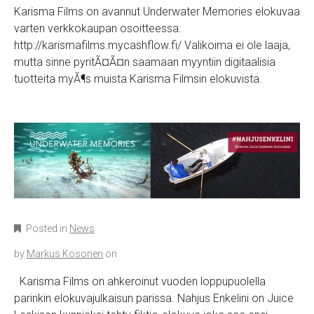
Karisma Films on avannut Underwater Memories elokuvaa
varten verkkokaupan osoitteessa:
http://karismafilms.mycashflow.fi/ Valikoima ei ole laaja,
mutta sinne pyritÃ¤Ã¤n saamaan myyntiin digitaalisia
tuotteita myÃ¶s muista Karisma Filmsin elokuvista.
Posted in
News
by
Markus Kosonen
on
Karisma Films on ahkeroinut vuoden loppupuolella
parinkin elokuvajulkaisun parissa. Nahjus Enkelini on Juice