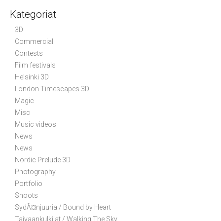
n
Kategoriat
a
v
3D
i
Commercial
g
Contests
a
Film festivals
t
Helsinki 3D
i
London Timescapes 3D
o
n
Magic
Misc
Music videos
News
News
Nordic Prelude 3D
Photography
Portfolio
Shoots
SydÃ¤njuuria / Bound by Heart
Taivaankulkijat / Walking The Sky