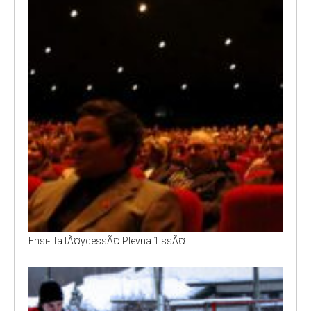
Ensi-ilta tÃ¤ydessÃ¤ Plevna 1:ssÃ¤