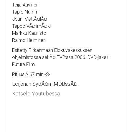
Teija Auvinen
Tapio Nummi
Jouni MettÃ¤lÃ¤
Teppo VÃ¤limÃ¤ki
Markku Kaunisto
Raimo Helminen
Esitetty Pirkanmaan Elokuvakeskuksen
ohjelmistossa sekÃ¤ TV2:ssa 2006. DVD-jakelu
Future Film.
Pituus:Â 67 min -S-
Leijonan SydÃ¤n IMDBssÃ¤.
Katsele Youtubessa