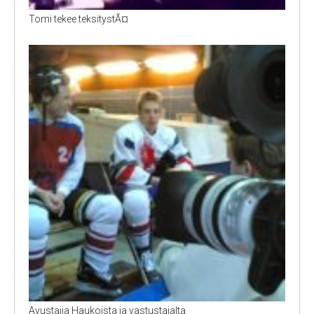
Tomi tekee teksitystÃ¤
Avustajia Haukoista ja vastustajalta