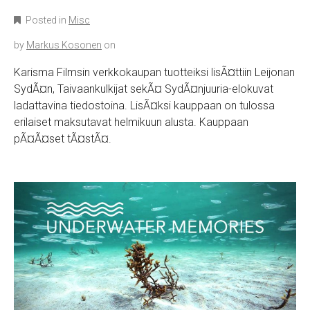
Posted in
Misc
by
Markus Kosonen
on
Karisma Filmsin verkkokaupan tuotteiksi lisÃ¤ttiin Leijonan
SydÃ¤n, Taivaankulkijat sekÃ¤ SydÃ¤njuuria-elokuvat
ladattavina tiedostoina. LisÃ¤ksi kauppaan on tulossa
erilaiset maksutavat helmikuun alusta. Kauppaan
pÃ¤Ã¤set tÃ¤stÃ¤.