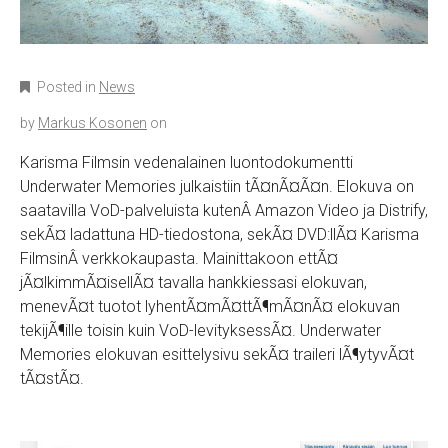
Posted in
News
by
Markus Kosonen
on
Karisma Filmsin vedenalainen luontodokumentti
Underwater Memories julkaistiin tÃ¤nÃ¤Ã¤n. Elokuva on
saatavilla VoD-palveluista kutenÂ Amazon Video ja Distrify,
sekÃ¤ ladattuna HD-tiedostona, sekÃ¤ DVD:llÃ¤ Karisma
FilmsinÂ verkkokaupasta. Mainittakoon ettÃ¤
jÃ¤lkimmÃ¤isellÃ¤ tavalla hankkiessasi elokuvan,
menevÃ¤t tuotot lyhentÃ¤mÃ¤ttÃ¶mÃ¤nÃ¤ elokuvan
tekijÃ¶ille toisin kuin VoD-levityksessÃ¤. Underwater
Memories elokuvan esittelysivu sekÃ¤ traileri lÃ¶ytyvÃ¤t
tÃ¤stÃ¤.