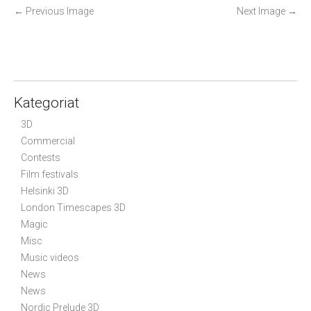
P
←
Previous Image
Next Image
→
o
s
t
n
a
Kategoriat
v
3D
i
Commercial
g
Contests
a
Film festivals
t
Helsinki 3D
i
London Timescapes 3D
Magic
o
Misc
n
Music videos
News
News
Nordic Prelude 3D