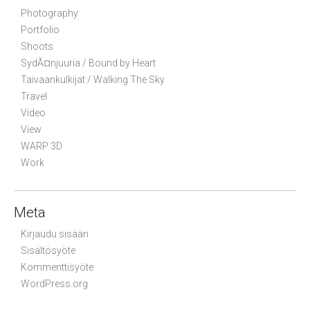
Photography
Portfolio
Shoots
SydÃ¤njuuria / Bound by Heart
Taivaankulkijat / Walking The Sky
Travel
Video
View
WARP 3D
Work
Meta
Kirjaudu sisään
Sisältösyöte
Kommenttisyöte
WordPress.org