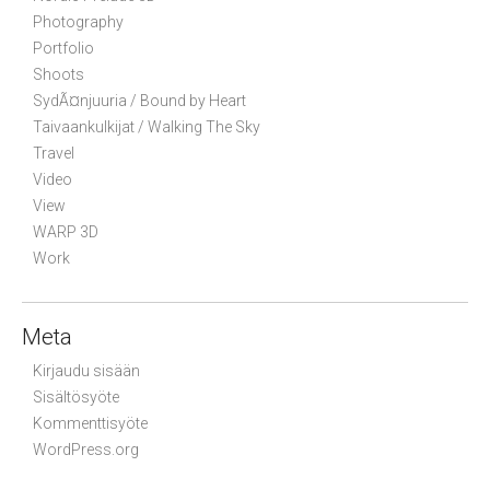
Photography
Portfolio
Shoots
SydÃ¤njuuria / Bound by Heart
Taivaankulkijat / Walking The Sky
Travel
Video
View
WARP 3D
Work
Meta
Kirjaudu sisään
Sisältösyöte
Kommenttisyöte
WordPress.org