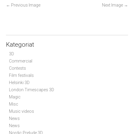
P
←
Previous Image
Next Image
→
o
s
t
n
a
Kategoriat
v
3D
i
Commercial
g
Contests
a
Film festivals
t
Helsinki 3D
i
London Timescapes 3D
Magic
o
Misc
n
Music videos
News
News
Nordic Prelude 3D