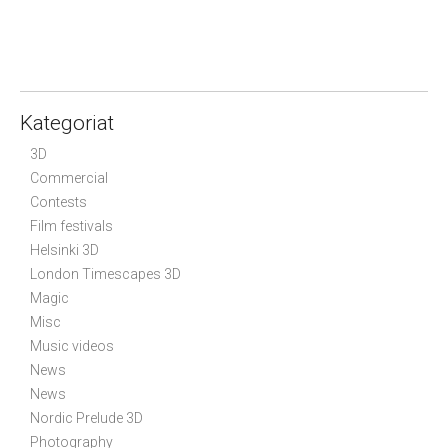
P
o
s
t
n
Kategoriat
a
3D
v
Commercial
i
Contests
g
Film festivals
a
Helsinki 3D
t
London Timescapes 3D
i
Magic
o
Misc
n
Music videos
News
News
Nordic Prelude 3D
Photography