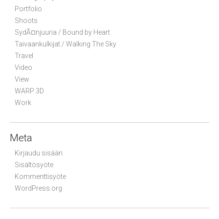
Portfolio
Shoots
SydÃ¤njuuria / Bound by Heart
Taivaankulkijat / Walking The Sky
Travel
Video
View
WARP 3D
Work
Meta
Kirjaudu sisään
Sisältösyöte
Kommenttisyöte
WordPress.org