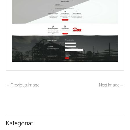
P
←
Previous Image
Next Image
→
o
s
t
n
a
Kategoriat