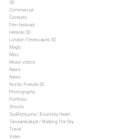
v
3D
i
Commercial
g
Contests
a
Film festivals
t
Helsinki 3D
i
London Timescapes 3D
Magic
o
Misc
n
Music videos
News
News
Nordic Prelude 3D
Photography
Portfolio
Shoots
SydÃ¤njuuria / Bound by Heart
Taivaankulkijat / Walking The Sky
Travel
Video