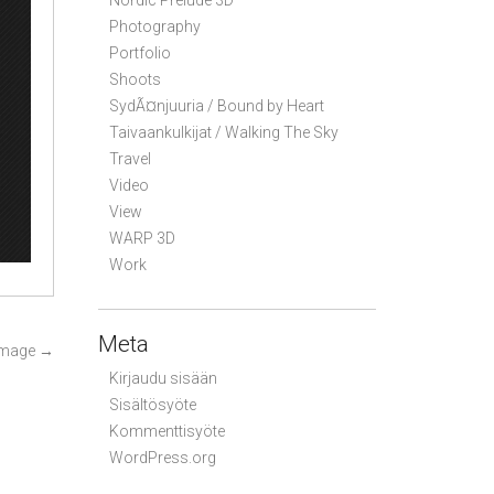
Nordic Prelude 3D
Photography
Portfolio
Shoots
SydÃ¤njuuria / Bound by Heart
Taivaankulkijat / Walking The Sky
Travel
Video
View
WARP 3D
Work
Meta
Image
→
Kirjaudu sisään
Sisältösyöte
Kommenttisyöte
WordPress.org