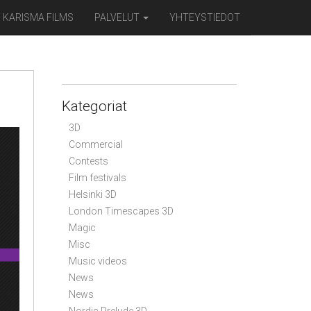
KARISMA FILMS
PALVELUT
YHTEYSTIEDOT
Kategoriat
3D
Commercial
Contests
Film festivals
Helsinki 3D
London Timescapes 3D
Magic
Misc
Music videos
News
News