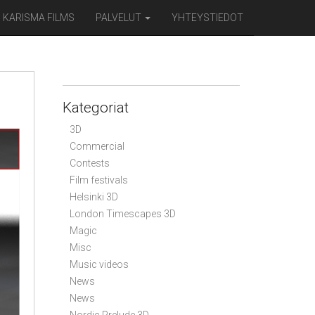
KARISMA FILMS
PALVELUT
YHTEYSTIEDOT
Kategoriat
3D
Commercial
Contests
Film festivals
Helsinki 3D
London Timescapes 3D
Magic
Misc
Music videos
News
News