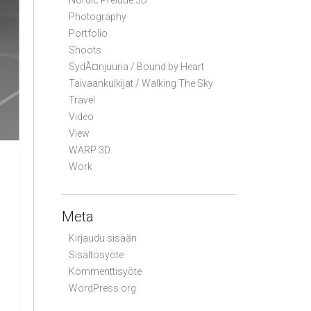
Nordic Prelude 3D
Photography
Portfolio
Shoots
SydÃ¤njuuria / Bound by Heart
Taivaankulkijat / Walking The Sky
Travel
Video
View
WARP 3D
Work
Meta
Kirjaudu sisään
Sisältösyöte
Kommenttisyöte
WordPress.org