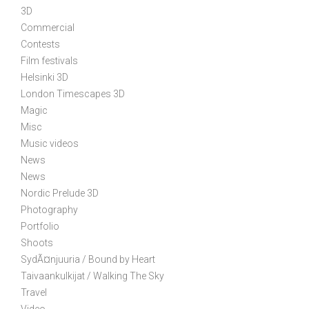
v
3D
i
Commercial
g
Contests
a
Film festivals
t
Helsinki 3D
i
London Timescapes 3D
Magic
o
Misc
n
Music videos
News
News
Nordic Prelude 3D
Photography
Portfolio
Shoots
SydÃ¤njuuria / Bound by Heart
Taivaankulkijat / Walking The Sky
Travel