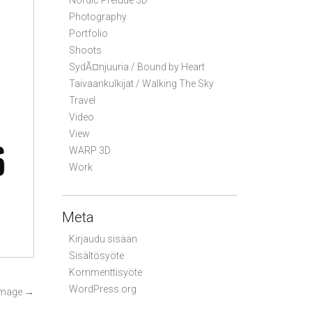
Nordic Prelude 3D
Photography
Portfolio
Shoots
SydÃ¤njuuria / Bound by Heart
Taivaankulkijat / Walking The Sky
Travel
Video
View
WARP 3D
Work
Meta
Kirjaudu sisään
Sisältösyöte
Kommenttisyöte
WordPress.org
Image
→