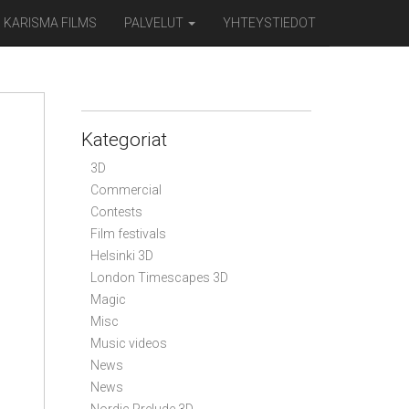
KARISMA FILMS
PALVELUT
YHTEYSTIEDOT
Kategoriat
3D
Commercial
Contests
Film festivals
Helsinki 3D
London Timescapes 3D
Magic
Misc
Music videos
News
News