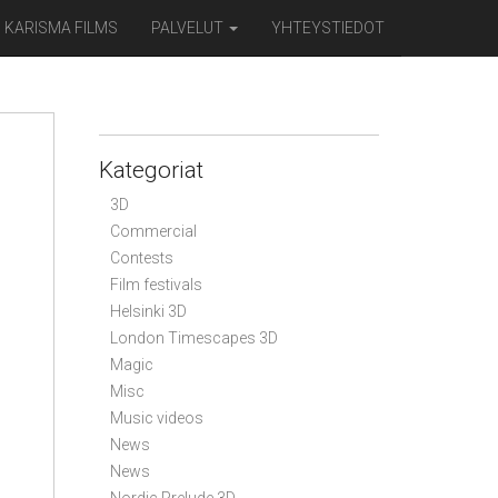
KARISMA FILMS
PALVELUT
YHTEYSTIEDOT
Kategoriat
3D
Commercial
Contests
Film festivals
Helsinki 3D
London Timescapes 3D
Magic
Misc
Music videos
News
News