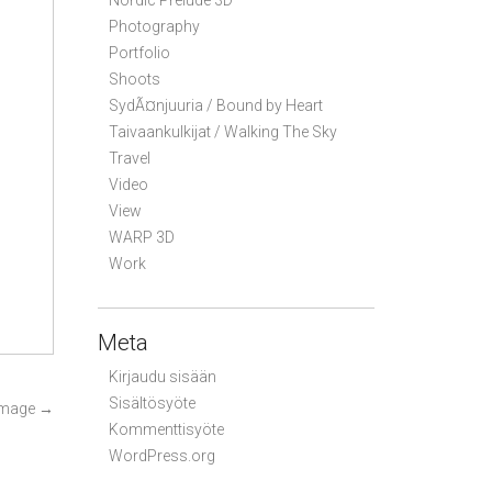
Nordic Prelude 3D
Photography
Portfolio
Shoots
SydÃ¤njuuria / Bound by Heart
Taivaankulkijat / Walking The Sky
Travel
Video
View
WARP 3D
Work
Meta
Kirjaudu sisään
Sisältösyöte
Image
→
Kommenttisyöte
WordPress.org