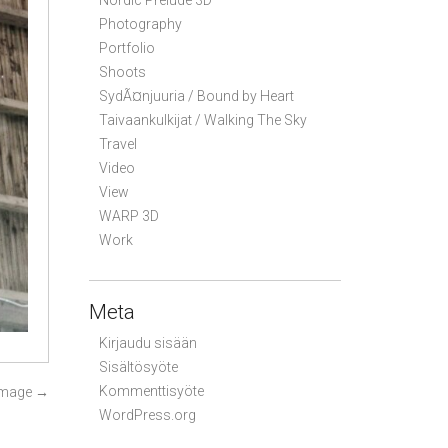
Nordic Prelude 3D
Photography
Portfolio
Shoots
SydÃ¤njuuria / Bound by Heart
Taivaankulkijat / Walking The Sky
Travel
Video
View
WARP 3D
Work
Meta
Kirjaudu sisään
Sisältösyöte
Kommenttisyöte
Image
→
WordPress.org