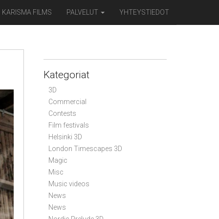
KARISMA FILMS
PALVELUT
YHTEYSTIEDOT
Kategoriat
3D
Commercial
Contests
Film festivals
Helsinki 3D
London Timescapes 3D
Magic
Misc
Music videos
News
News