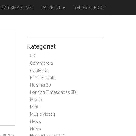
KARISMA FILMS
PALVELUT
YHTEYSTIEDOT
Kategoriat
3D
Commercial
Contests
Film festivals
Helsinki 3D
London Timescapes 3D
Magic
Misc
Music videos
News
News
Image
→