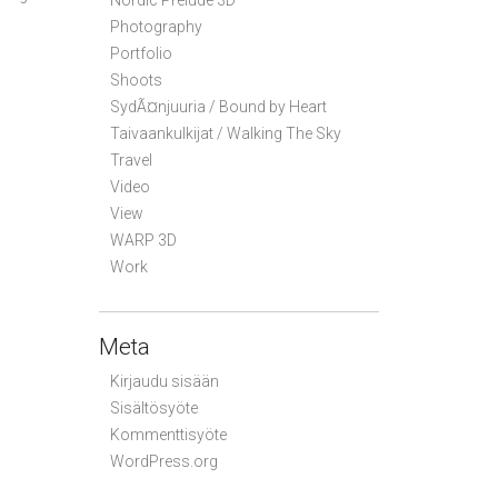
Nordic Prelude 3D
Photography
Portfolio
Shoots
SydÃ¤njuuria / Bound by Heart
Taivaankulkijat / Walking The Sky
Travel
Video
View
WARP 3D
Work
Meta
Kirjaudu sisään
Sisältösyöte
Kommenttisyöte
WordPress.org