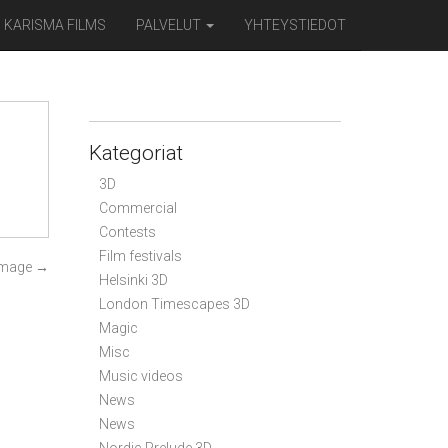
KARISMA FILMS
PALVELUT
YHTEYSTIEDOT
Kategoriat
3D
Commercial
Contests
Film festivals
Image
→
Helsinki 3D
London Timescapes 3D
Magic
Misc
Music videos
News
News