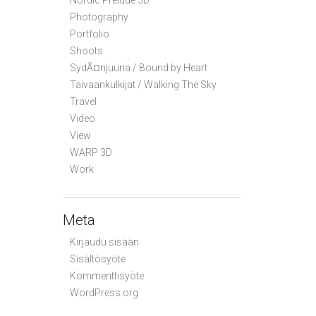
Nordic Prelude 3D
Photography
Portfolio
Shoots
SydÃ¤njuuria / Bound by Heart
Taivaankulkijat / Walking The Sky
Travel
Video
View
WARP 3D
Work
Meta
Kirjaudu sisään
Sisältösyöte
Kommenttisyöte
WordPress.org