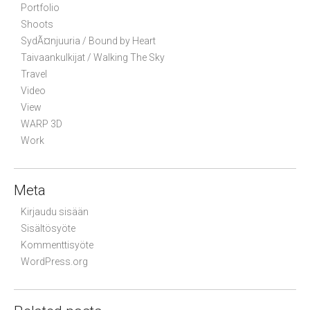
Portfolio
Shoots
SydÃ¤njuuria / Bound by Heart
Taivaankulkijat / Walking The Sky
Travel
Video
View
WARP 3D
Work
Meta
Kirjaudu sisään
Sisältösyöte
Kommenttisyöte
WordPress.org