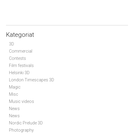
o
s
t
n
a
Kategoriat
v
3D
i
Commercial
g
Contests
a
Film festivals
t
Helsinki 3D
i
London Timescapes 3D
Magic
o
Misc
n
Music videos
News
News
Nordic Prelude 3D
Photography