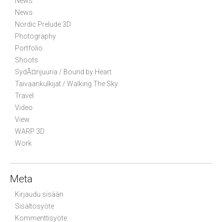
News
News
Nordic Prelude 3D
Photography
Portfolio
Shoots
SydÃ¤njuuria / Bound by Heart
Taivaankulkijat / Walking The Sky
Travel
Video
View
WARP 3D
Work
Meta
Kirjaudu sisään
Sisältösyöte
Kommenttisyöte