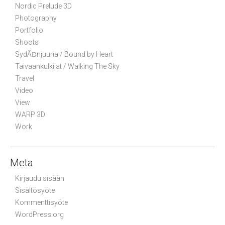
Nordic Prelude 3D
Photography
Portfolio
Shoots
SydÃ¤njuuria / Bound by Heart
Taivaankulkijat / Walking The Sky
Travel
Video
View
WARP 3D
Work
Meta
Kirjaudu sisään
Sisältösyöte
Kommenttisyöte
WordPress.org