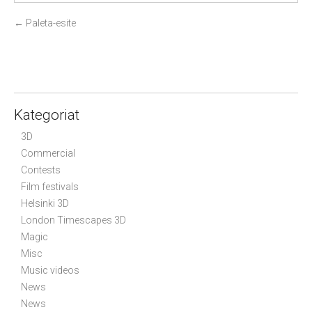
P
←
Paleta-esite
o
s
t
n
a
Kategoriat
v
3D
i
Commercial
g
Contests
a
Film festivals
t
Helsinki 3D
i
London Timescapes 3D
Magic
o
Misc
n
Music videos
News
News