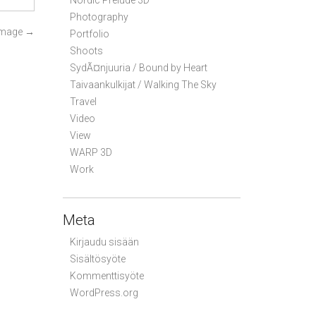
Nordic Prelude 3D
Photography
Image
→
Portfolio
Shoots
SydÃ¤njuuria / Bound by Heart
Taivaankulkijat / Walking The Sky
Travel
Video
View
WARP 3D
Work
Meta
Kirjaudu sisään
Sisältösyöte
Kommenttisyöte
WordPress.org