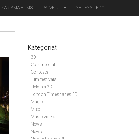
KARISMA FILMS
PALVELUT
YHTEYSTIEDOT
Kategoriat
3D
Commercial
Contests
Film festivals
Helsinki 3D
London Timescapes 3D
Magic
Misc
Music videos
News
News