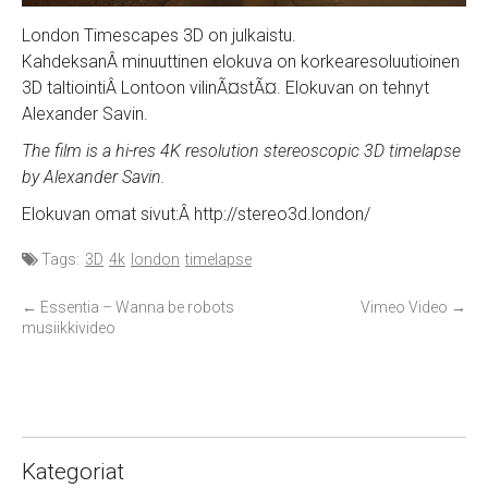
London Timescapes 3D on julkaistu.
KahdeksanÂ minuuttinen elokuva on korkearesoluutioinen
3D taltiointiÂ Lontoon vilinÃ¤stÃ¤. Elokuvan on tehnyt
Alexander Savin.
The film is a hi-res 4K resolution stereoscopic 3D timelapse
by Alexander Savin.
Elokuvan omat sivut:Â http://stereo3d.london/
Tags:
3D
4k
london
timelapse
P
←
Essentia – Wanna be robots
Vimeo Video
→
musiikkivideo
o
s
t
n
a
Kategoriat
v