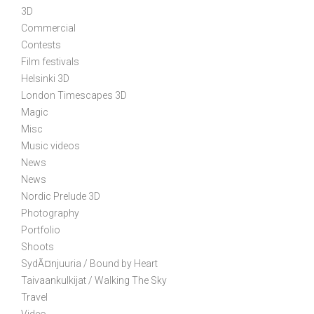
i
3D
g
Commercial
Contests
a
Film festivals
t
Helsinki 3D
i
London Timescapes 3D
o
Magic
n
Misc
Music videos
News
News
Nordic Prelude 3D
Photography
Portfolio
Shoots
SydÃ¤njuuria / Bound by Heart
Taivaankulkijat / Walking The Sky
Travel
Video