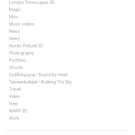
o
London Timescapes 3D
n
Magic
Misc
Music videos
News
News
Nordic Prelude 3D
Photography
Portfolio
Shoots
SydÃ¤njuuria / Bound by Heart
Taivaankulkijat / Walking The Sky
Travel
Video
View
WARP 3D
Work